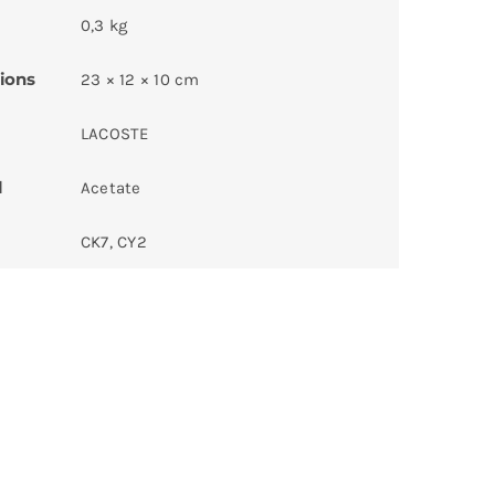
0,3 kg
ions
23 × 12 × 10 cm
LACOSTE
l
Acetate
CK7, CY2