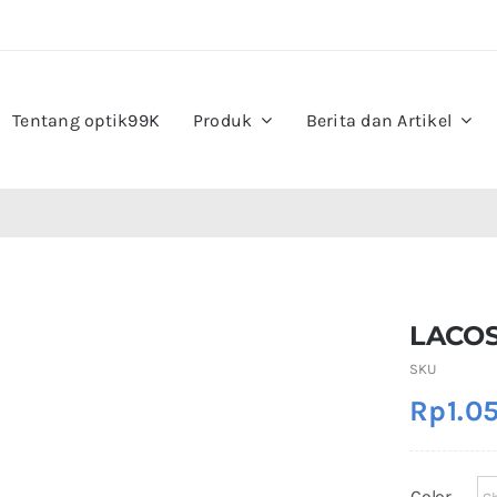
Tentang optik99K
Produk
Berita dan Artikel
LACOS
SKU
Rp
1.0
Color