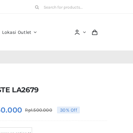
Search
for:
Lokasi Outlet
TE LA2679
50.000
Rp
1.500.000
30% Off
Original
Current
price
price
was:
is: