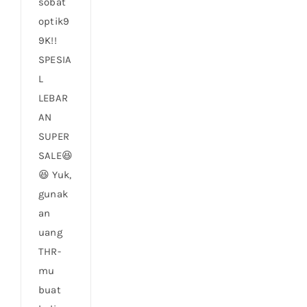
sobat
optik9
9K!!
SPESIA
L
LEBAR
AN
SUPER
SALE😆
😆 Yuk,
gunak
an
uang
THR-
mu
buat