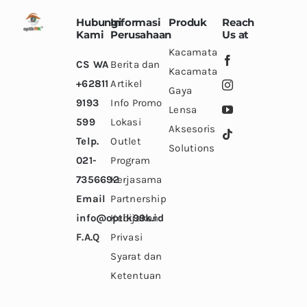
Hubungi
Informasi
Produk
Reach
Kami
Perusahaan
Us at
Kacamata
CS WA
Berita dan
Kacamata
+62811
Artikel
Gaya
9193
Info Promo
Lensa
599
Lokasi
Aksesoris
Telp.
Outlet
Solutions
021-
Program
7356692
Kerjasama
Email
Partnership
info@optik99k.id
Kebijakan
F.A.Q
Privasi
Syarat dan
Ketentuan