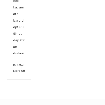
beli
kacam
ata
baru di
optik9
9K dan
dapatk
an
diskon
Read
Comments
on
More
Off
Special
Lebaran
Super
SALE
2024