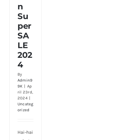
n
Su
per
SA
LE
202
4
By
Admin9
9K
|
Ap
ril 23rd,
2024
|
Uncateg
orized
Hai-hai