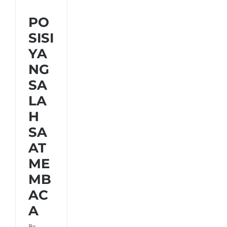
POSISI
PO
YANG
SALAH
SISI
SAAT
MEMBACA
YA
NG
SA
LA
H
SA
AT
ME
MB
AC
A
By