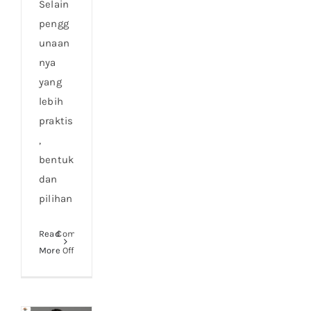
Selain
pengg
unaan
nya
yang
lebih
praktis
,
bentuk
dan
pilihan
Read
Comments
on
More
Off
Tips
Penggunaan
Lensa