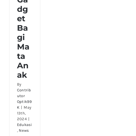
dg
et
Ba
gi
Ma
ta
An
ak
By
Contrib
utor
Optik99
K
|
May
13th,
2024
|
Edukasi
,
News