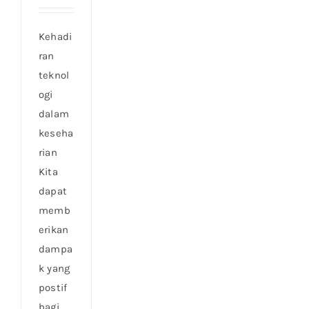
Kehadi
ran
teknol
ogi
dalam
keseha
rian
Kita
dapat
memb
erikan
dampa
k yang
postif
bagi