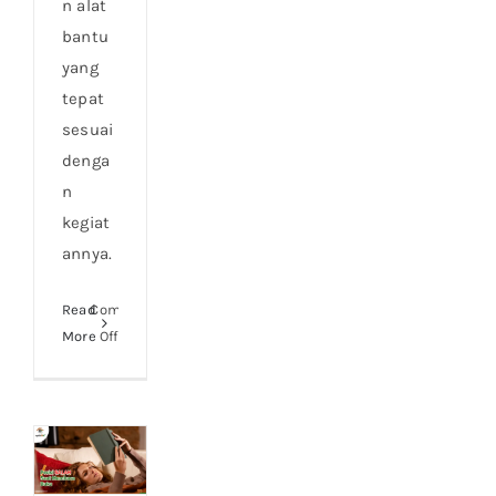
n alat
bantu
yang
tepat
sesuai
denga
n
kegiat
annya.
Read
Comments
on
More
Off
Jenis
Lensa
Yang
Cocok
Buat
Aktivitasmu!