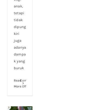
anak,
tetapi
tidak
dipung
kiri
juga
adanya
dampa
k yang
buruk
Read
Comments
on
More
Off
Dampak
Negatif
Gadget
Bagi