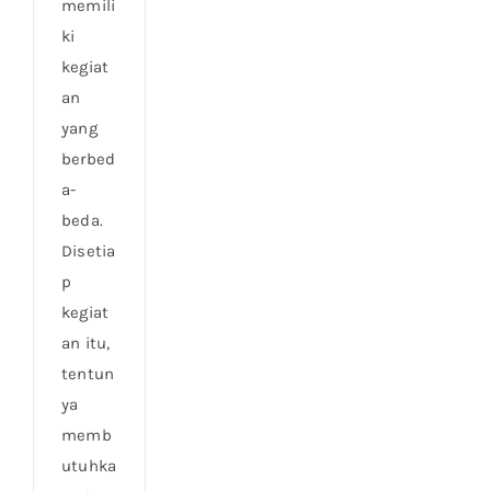
memili
ki
kegiat
an
yang
berbed
a-
beda.
Disetia
p
kegiat
an itu,
tentun
ya
memb
utuhka