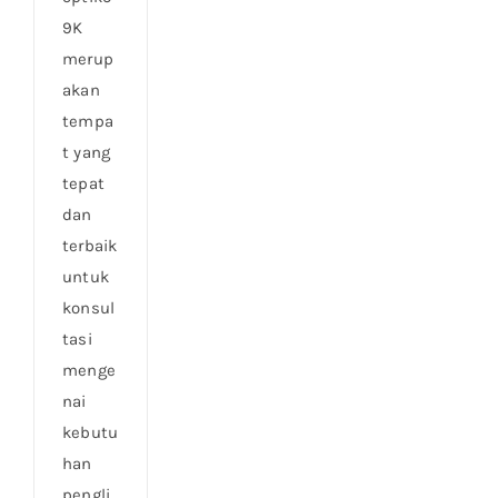
9K
merup
akan
tempa
t yang
tepat
dan
terbaik
untuk
konsul
tasi
menge
nai
kebutu
han
pengli