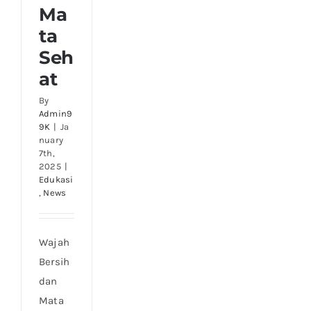
Ma
ta
Seh
at
By
Admin9
9K
|
Ja
nuary
7th,
2025
|
Edukasi
,
News
Wajah
Bersih
dan
Mata