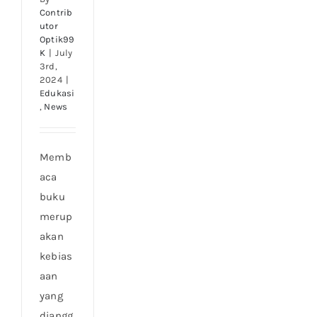
Contrib
utor
Optik99
K
|
July
3rd,
2024
|
Edukasi
,
News
Memb
aca
buku
merup
akan
kebias
aan
yang
diangg