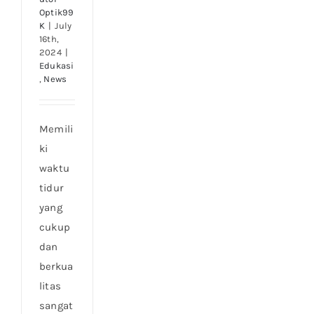
Optik99
K
|
July
16th,
2024
|
Edukasi
,
News
Memili
ki
waktu
tidur
yang
cukup
dan
berkua
litas
sangat