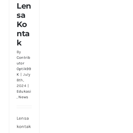
Len
sa
Ko
nta
k
By
Contrib
utor
Optik99
K
|
July
8th,
2024
|
Edukasi
,
News
Lensa
kontak