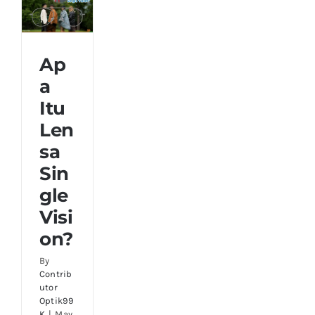
Mata
Anak
Apa Itu
Ap
Lensa
a
Single
Vision?
Itu
Len
sa
Sin
gle
Visi
on?
By
Contrib
utor
Optik99
K
|
May