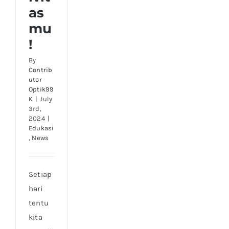
as
mu
!
By
Contrib
utor
Optik99
K
|
July
3rd,
2024
|
Edukasi
,
News
Setiap
hari
tentu
kita