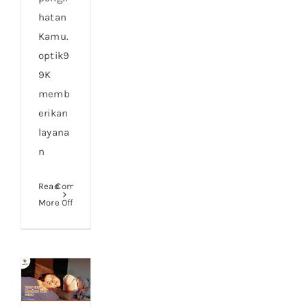
hatan
Kamu.
optik9
9K
memb
erikan
layana
n
Read
Comments
on
More
Off
Periksa
Mata
Gratis