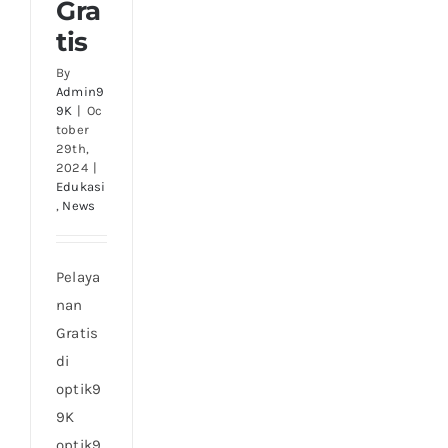
Gra
tis
By
Admin9
9K
|
Oc
tober
29th,
2024
|
Edukasi
,
News
Pelaya
nan
Gratis
di
optik9
9K
optik9