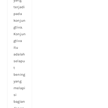
yang
terjadi
pada
konjun
gtiva.
Konjun
gtiva
itu
adalah
selapu
t
bening
yang
melapi
si
bagian