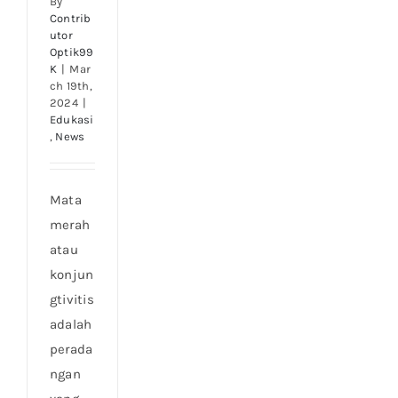
By
Contrib
utor
Optik99
K
|
Mar
ch 19th,
2024
|
Edukasi
,
News
Mata
merah
atau
konjun
gtivitis
adalah
perada
ngan