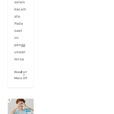
selain
kacam
ata.
Pada
saat
ini
pengg
unaan
lensa
Read
Comments
on
More
Off
Keunggulan
Menggunakan
Lensa
Kontak
Saat