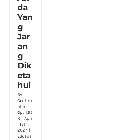
da
Yan
g
Jar
an
g
Dik
eta
hui
By
Contrib
utor
Optik99
K
|
Apri
l 19th,
2024
|
Edukasi