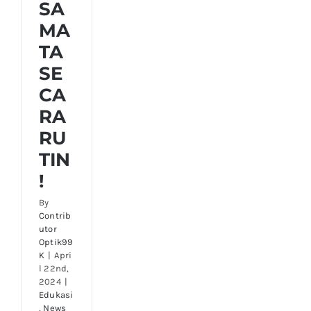
SA
MA
TA
SE
CA
RA
RU
TIN
!
By
Contrib
utor
Optik99
K
|
Apri
l 22nd,
2024
|
Edukasi
,
News