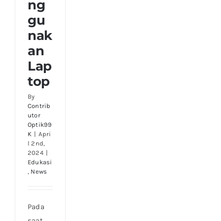
ng
gu
nak
an
Lap
top
By
Contrib
utor
Optik99
K
|
Apri
l 2nd,
2024
|
Edukasi
,
News
Pada
saat