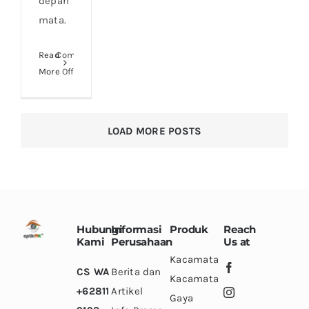
depan
mata.
Read
Comments
on
More
Off
Apa
benar
mata
LOAD MORE POSTS
merah
dapat
menular?
Hubungi
Informasi
Produk
Reach
Kami
Perusahaan
Us at
Kacamata
CS WA
Berita dan
Kacamata
+62811
Artikel
Gaya