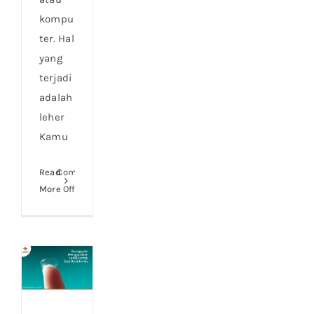
kompu
ter. Hal
yang
terjadi
adalah
leher
Kamu
Read
Comments
on
More
Off
Tips
Atasi
Mata
Lelah
Saat
Menggunakan
Keunggulan
Laptop