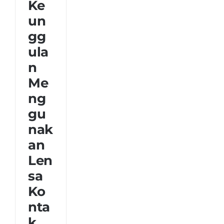
Menggunakan
Ke
Lensa
un
Kontak
Saat
gg
Beraktivitas
ula
n
Me
ng
gu
nak
an
Len
sa
Ko
nta
k