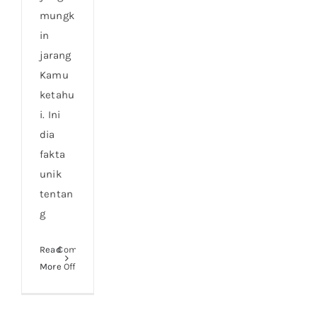
mungk
in
jarang
Kamu
ketahu
i. Ini
dia
fakta
unik
tentan
g
Read
Comments
on
More
Off
Fakta
Unik
Tentang