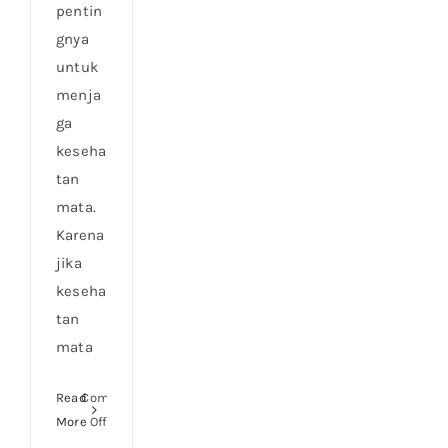
pentin
gnya
untuk
menja
ga
keseha
tan
mata.
Karena
jika
keseha
tan
mata
Read
Comments
on
More
Off
PENTINGNYA