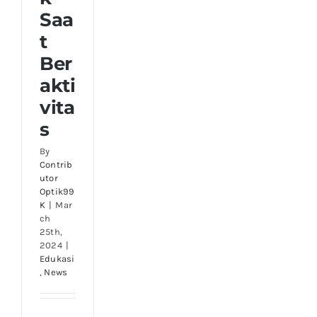
Saa
t
Ber
akti
vita
s
By
Contrib
utor
Optik99
K
|
Mar
ch
25th,
2024
|
Edukasi
,
News