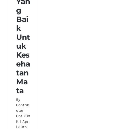
Yan
g
Bai
k
Unt
uk
Kes
eha
tan
Ma
ta
By
Contrib
utor
Optik99
K
|
Apri
l 30th,