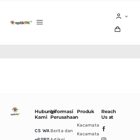
Skip
to
content
Toggle
Navigation
Home
Tentang optik99K
Produk
Berita dan Artikel
Hubungi
Informasi
Produk
Reach
Kami
Perusahaan
Us at
Lokasi Outlet
Kacamata
CS WA
Berita dan
Kacamata
+62811
Artikel