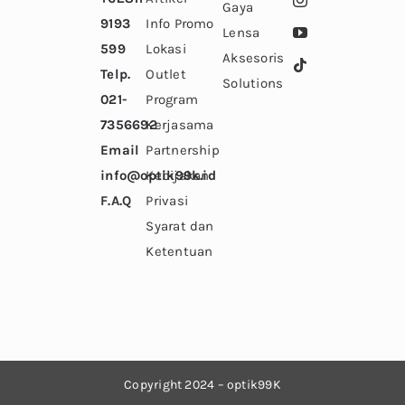
Gaya
9193
Info Promo
Lensa
599
Lokasi
Aksesoris
Telp.
Outlet
Solutions
021-
Program
7356692
Kerjasama
Email
Partnership
info@optik99k.id
Kebijakan
F.A.Q
Privasi
Syarat dan
Ketentuan
Copyright 2024
– optik99K