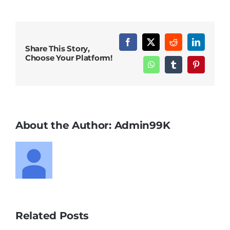
di
sekitar
Mata
Facebook
X
Reddit
LinkedIn
Share This Story,
Choose Your Platform!
WhatsApp
Tumblr
Pinterest
About the Author:
Admin99K
Related Posts