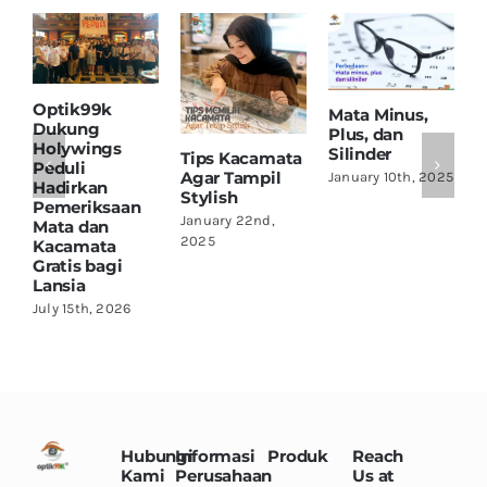
Optik99k
M
Mata Minus,
Dukung
K
Plus, dan
Holywings
Silinder
Tips Kacamata
J
Peduli
Agar Tampil
January 10th, 2025
Hadirkan
Stylish
Pemeriksaan
January 22nd,
Mata dan
2025
Kacamata
Gratis bagi
Lansia
July 15th, 2026
Hubungi
Informasi
Produk
Reach
Kami
Perusahaan
Us at