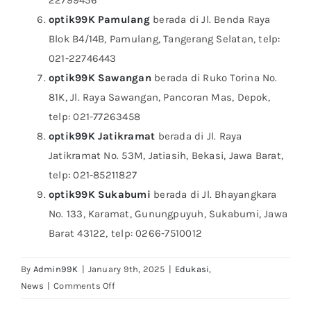
optik99K Pamulang
berada di Jl. Benda Raya
Blok B4/14B, Pamulang, Tangerang Selatan, telp:
021-22746443
optik99K Sawangan
berada di Ruko Torina No.
81K, Jl. Raya Sawangan, Pancoran Mas, Depok,
telp: 021-77263458
optik99K Jatikramat
berada di Jl. Raya
Jatikramat No. 53M, Jatiasih, Bekasi, Jawa Barat,
telp: 021-85211827
optik99K Sukabumi
berada di Jl. Bhayangkara
No. 133, Karamat, Gunungpuyuh, Sukabumi, Jawa
Barat 43122, telp: 0266-7510012
By
Admin99K
|
January 9th, 2025
|
Edukasi
,
on
News
|
Comments Off
Pusing