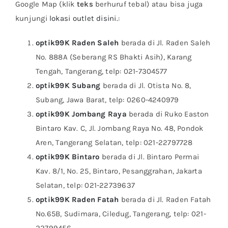
Google Map (klik
teks
berhuruf tebal) atau bisa juga
kunjungi
lokasi outlet disini.
:
optik99K Raden Saleh
berada di Jl. Raden Saleh
No. 888A (Seberang RS Bhakti Asih), Karang
Tengah, Tangerang, telp: 021-7304577
optik99K Subang
berada di Jl. Otista No. 8,
Subang, Jawa Barat, telp: 0260-4240979
optik99K Jombang Raya
berada di Ruko Easton
Bintaro Kav. C, Jl. Jombang Raya No. 48, Pondok
Aren, Tangerang Selatan, telp: 021-22797728
optik99K Bintaro
berada di Jl. Bintaro Permai
Kav. 8/1, No. 25, Bintaro, Pesanggrahan, Jakarta
Selatan, telp: 021-22739637
optik99K Raden Fatah
berada di Jl. Raden Fatah
No.65B, Sudimara, Ciledug, Tangerang, telp: 021-
22799456