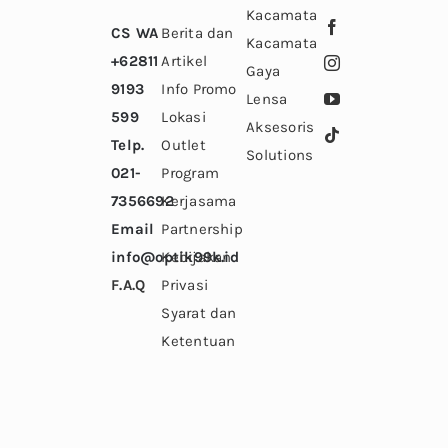
Kacamata
CS WA
Berita dan
Kacamata
+62811
Artikel
Gaya
9193
Info Promo
Lensa
599
Lokasi
Aksesoris
Telp.
Outlet
Solutions
021-
Program
7356692
Kerjasama
Email
Partnership
info@optik99k.id
Kebijakan
F.A.Q
Privasi
Syarat dan
Ketentuan